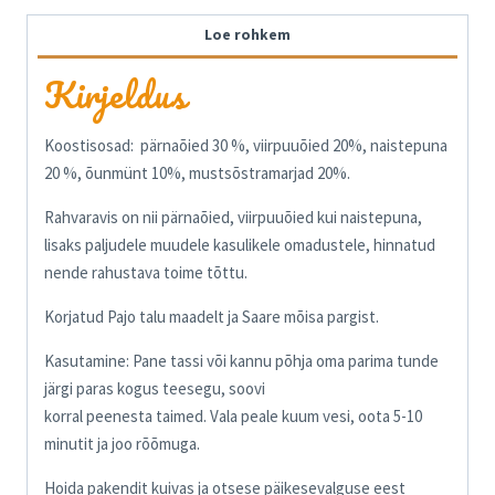
Loe rohkem
Kirjeldus
Koostisosad: pärnaõied 30 %, viirpuuõied 20%, naistepuna
20 %, õunmünt 10%, mustsõstramarjad 20%.
Rahvaravis on nii pärnaõied, viirpuuõied kui naistepuna,
lisaks paljudele muudele kasulikele omadustele, hinnatud
nende rahustava toime tõttu.
Korjatud Pajo talu maadelt ja Saare mõisa pargist.
Kasutamine: Pane tassi või kannu põhja oma parima tunde
järgi paras kogus teesegu, soovi
korral peenesta taimed. Vala peale kuum vesi, oota 5-10
minutit ja joo rõõmuga.
Hoida pakendit kuivas ja otsese päikesevalguse eest