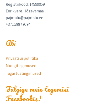
Registrikood: 14999059
Eerikvere, Jõgevamaa
pajotalu@pajotalu.ee
+372 5887 9594
Abi
Privaatsuspoliitika
Müügitingimused
Tagastustingimused
Jälgige meie tegemisi
Facebookis!