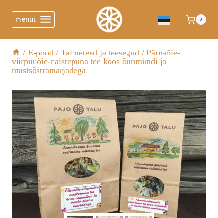
menüü
0
/
E-pood
/
Taimeteed ja teesegud
/
Pärnaõie-
viirpuuõie-naistepuna tee koos õunmündi ja
mustsõstramarjadega