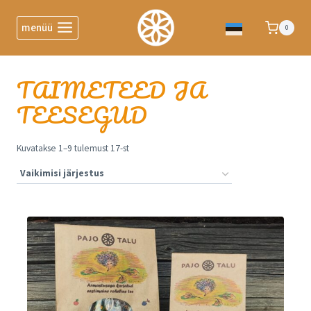
menüü
0
TAIMETEED JA
TEESEGUD
Kuvatakse 1–9 tulemust 17-st