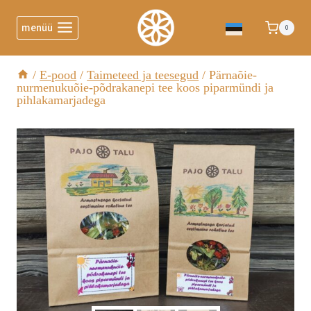
menüü
0
/
E-pood
/
Taimeteed ja teesegud
/
Pärnaõie-
nurmenukuõie-põdrakanepi tee koos piparmündi ja
pihlakamarjadega