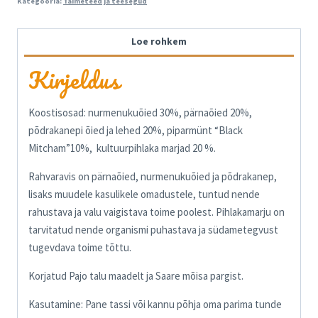
Kategooria:
Taimeteed ja teesegud
Loe rohkem
Kirjeldus
Koostisosad: nurmenukuõied 30%, pärnaõied 20%,
põdrakanepi õied ja lehed 20%, piparmünt “Black
Mitcham”10%, kultuurpihlaka marjad 20 %.
Rahvaravis on pärnaõied, nurmenukuõied ja põdrakanep,
lisaks muudele kasulikele omadustele, tuntud nende
rahustava ja valu vaigistava toime poolest. Pihlakamarju on
tarvitatud nende organismi puhastava ja südametegvust
tugevdava toime tõttu.
Korjatud Pajo talu maadelt ja Saare mõisa pargist.
Kasutamine: Pane tassi või kannu põhja oma parima tunde