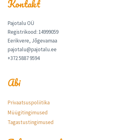
Kontakt
Pajotalu OÜ
Registrikood: 14999059
Eerikvere, Jõgevamaa
pajotalu@pajotalu.ee
+372 5887 9594
Abi
Privaatsuspoliitika
Müügitingimused
Tagastustingimused