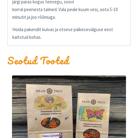
järgi paras kogus teesegu, soovi
korral peenesta taimed. Vala peale kuum vesi, oota 5-10
minutit ja joo rõõmuga.
Hoida pakendit kuivas ja otsese päikesevalguse eest
kaitstud kohas.
Seotud Tooted